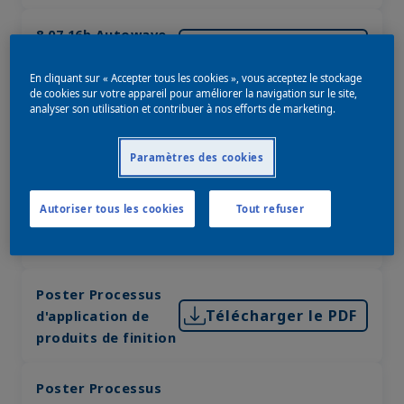
8.07.16b Autowave
Télécharger le PDF
Nissan NBA Rouge
En cliquant sur « Accepter tous les cookies », vous acceptez le stockage
de cookies sur votre appareil pour améliorer la navigation sur le site,
8.07.19b Autowave
analyser son utilisation et contribuer à nos efforts de marketing.
Télécharger le PDF
Mazda 46G Machine
Grey
Paramètres des cookies
Cercle Chromatic
Autoriser tous les cookies
Tout refuser
Télécharger le PDF
Autowave MM 2.0
Solid
Poster Processus
Télécharger le PDF
d'application de
produits de finition
Poster Processus