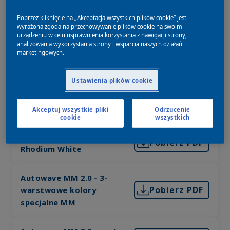
Autowave 2.0 Ford RR Ruby
Pobierz PDF
Poprzez kliknięcie na „Akceptacja wszystkich plików cookie” jest
Red
wyrażona zgoda na przechowywanie plików cookie na swoim
urządzeniu w celu usprawnienia korzystania z nawigacji strony,
analizowania wykorzystania strony i wsparcia naszych działań
marketingowych.
Autowave 2.0 Mazda 46G
Pobierz PDF
Machine Grey
Ustawienia plików cookie
Autowave 2.0 Mazda 46V
Pobierz PDF
Soul Red Crystal
Akceptuj wszystkie pliki
Odrzucenie
cookie
wszystkich
Autowave 2.0 Mazda 51K
Pobierz PDF
Rhodium White
Autowave MM 2.0 - 3-
Pobierz PDF
warstwowe kolory
specjalne MM