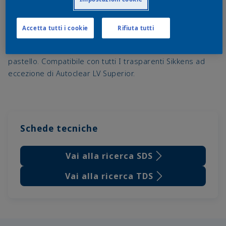
Accetta tutti i cookie
Rifiuta tutti
Base a solvente per le finiture metallizzate, perlate e
pastello. Compatibile con tutti I trasparenti Sikkens ad
eccezione di Autoclear LV Superior.
Schede tecniche
Vai alla ricerca SDS
Vai alla ricerca TDS