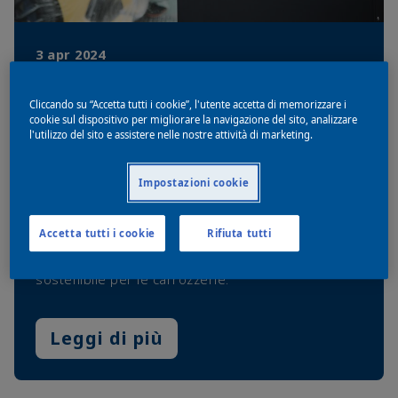
3 apr 2024
PaintPerformAir aiuta le carrozzerie a
passare a prestazioni più costanti e
Cliccando su “Accetta tutti i cookie”, l'utente accetta di memorizzare i
sostenibili nella cabina di verniciatura
cookie sul dispositivo per migliorare la navigazione del sito, analizzare
l'utilizzo del sito e assistere nelle nostre attività di marketing.
AkzoNobel ha lanciato PaintPerformAir (PPA), un
nuovo dispositivo per cabine di verniciatura ad alte
Impostazioni cookie
prestazioni che ottimizza la temperatura e
l'umidità del flusso d'aria con l'obiettivo di creare
Accetta tutti i cookie
Rifiuta tutti
condizioni di lavoro standardizzate per un risultato
affidabile "First Time Right" e un'attività più
sostenibile per le carrozzerie.
Leggi di più