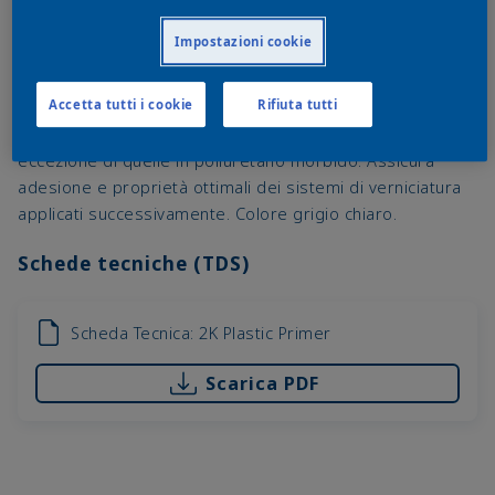
Impostazioni cookie
Primer bicomponente per le parti in plastica
Accetta tutti i cookie
Rifiuta tutti
comunemente utilizzate dall’industria automobilistica, ad
eccezione di quelle in poliuretano morbido. Assicura
adesione e proprietà ottimali dei sistemi di verniciatura
applicati successivamente. Colore grigio chiaro.
Schede tecniche (TDS)
Scheda Tecnica: 2K Plastic Primer
Scarica PDF