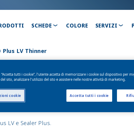
TOGGLE DROPDOWN
TOGG
RODOTTI
SCHEDE
COLORE
SERVIZI
 Plus LV Thinner
 “Accetta tutti i cookie”, l'utente accetta di memorizzare i cookie sul dispositivo per mi
LV Thinner
el sito, analizzare l'utilizzo del sito e assistere nelle nostre attività di marketing.
ioni cookie
Accetta tutti i cookie
Rifi
us LV e Sealer Plus.