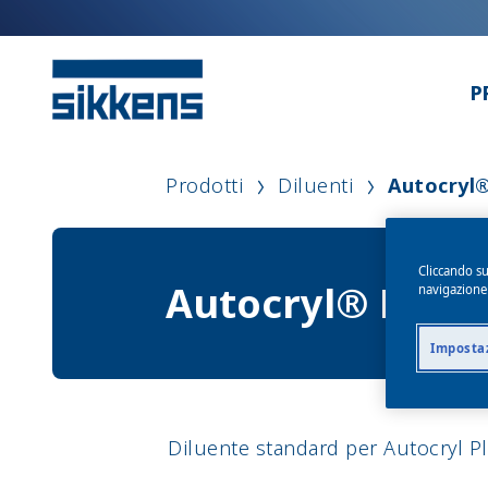
P
Prodotti
Diluenti
Autocryl®
Cliccando su
Autocryl® Plus 
navigazione d
Impostaz
Diluente standard per Autocryl Pl