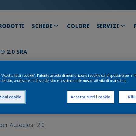
TOGGLE DROPDOWN
TOGG
RODOTTI
SCHEDE
COLORE
SERVIZI
® 2.0 SRA
 “Accetta tutti i cookie”, l'utente accetta di memorizzare i cookie sul dispositivo per mi
SRA
el sito, analizzare l'utilizzo del sito e assistere nelle nostre attività di marketing.
ioni cookie
Accetta tutti i cookie
Rifi
per Autoclear 2.0