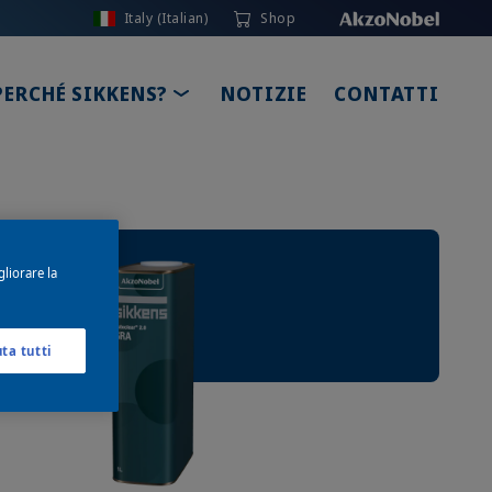
Italy (Italian)
Shop
LE DROPDOWN
TOGGLE DROPDOWN
PERCHÉ SIKKENS?
NOTIZIE
CONTATTI
gliorare la
uta tutti