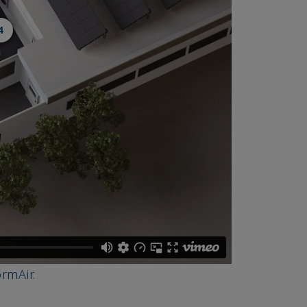
4
rmAir.