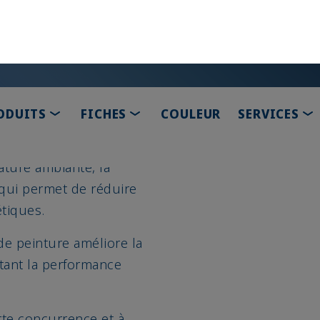
économes en ressources
ture et humidité crée
l’avenir. L’efficacité é
es, favorisant une
pour la gestion de tou
es excès de
Avec PaintPerformAir, 
d’améliorer le bilan ca
ne réduction de
Adoptez dès aujourd’h
0%.
et assurez votre compé
ature ambiante, la
 qui permet de réduire
étiques.
de peinture améliore la
tant la performance
te concurrence et à