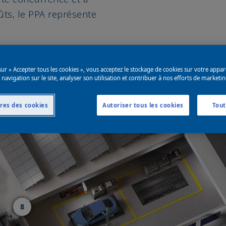
ûts, le PPA représente
8