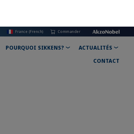
 : voilà des priorités pour
nergétique deviendra un facteur clé
te entreprise.
vous avez l’opportunité
rbone de votre entreprise.
ui des processus plus durables
titivité pour demain.