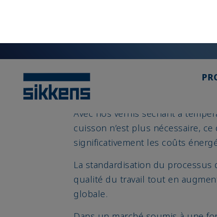
L’équilibre optimal entre tempéra
des conditions d’application idéal
meilleure couvrance et limitant l
pulvérisation.
Résultat : un gain de temps et u
l’utilisation des produits de 5 à 1
Avec nos vernis séchant à tempér
cuisson n’est plus nécessaire, ce
significativement les coûts énerg
La standardisation du processus 
qualité du travail tout en augmen
globale.
Dans un marché soumis à une for