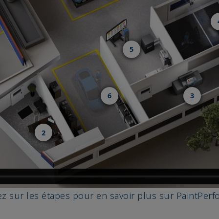
5
6
3
2
ez sur les étapes pour en savoir plus sur PaintPerfo