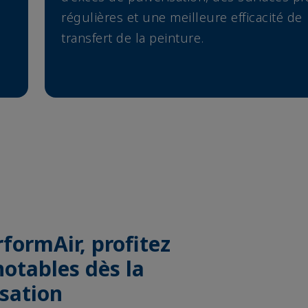
régulières et une meilleure efficacité de
transfert de la peinture.
formAir, profitez
otables dès la
isation