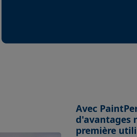
.
Avec PaintPer
d'avantages n
première util