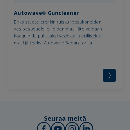
Autowave® Guncleaner
Erikoistuote etenkin ruiskunpesukoneiden
vesipesupuolelle, joiden maalijäte voidaan
koaguloida puhtaaksi vedeksi ja erilliseksi
maalijätteeksi Autowave Separatorilla.
Seuraa meitä