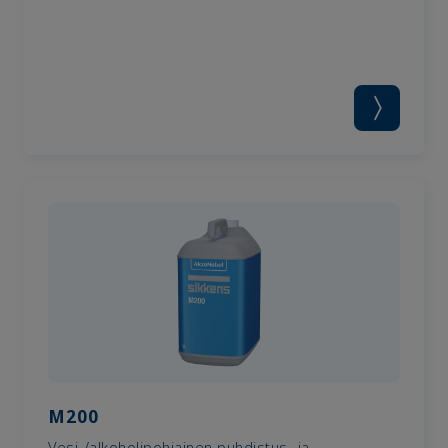
M200
Vesi-/alkoholipohjainen puhdistus- ja