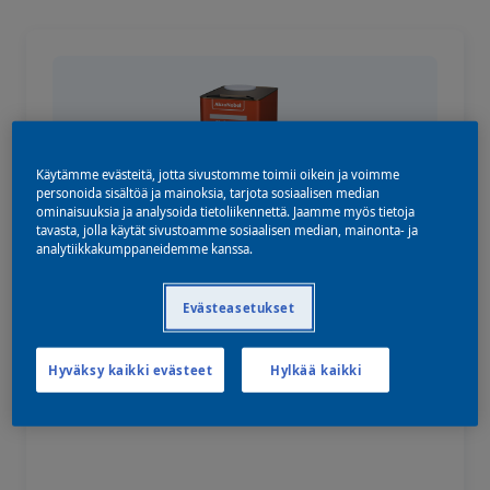
Käytämme evästeitä, jotta sivustomme toimii oikein ja voimme
personoida sisältöä ja mainoksia, tarjota sosiaalisen median
ominaisuuksia ja analysoida tietoliikennettä. Jaamme myös tietoja
tavasta, jolla käytät sivustoamme sosiaalisen median, mainonta- ja
analytiikkakumppaneidemme kanssa.
M700
Evästeasetukset
Liuotinpohjainen, antistaattinen rasvanpoistoaine
- myös muoveille.
Hyväksy kaikki evästeet
Hylkää kaikki