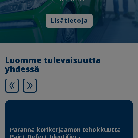
Lisätietoja
Luomme tulevaisuutta
yhdessä
Paranna korikorjaamon tehokkuutta
Paint Defect Identifier -