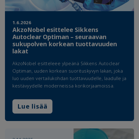
1.6.2026
AkzoNobel esittelee Sikkens
Autoclear Optiman – seuraavan
sukupolven korkean tuottavuuden
lakat
AkzoNobel esitteleee ylpeänä Sikkens Autoclear
Optiman, uuden korkean suorituskyvyn lakan, joka
luo uuden vertailukohdan tuottavuudelle, laadulle ja
kestävyydelle moderneissa korikorjaamoissa.
Lue lisää