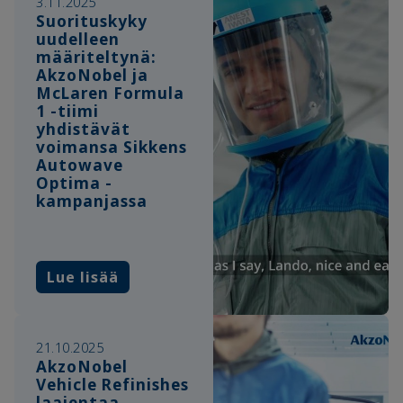
3.11.2025
Suorituskyky
uudelleen
määriteltynä:
AkzoNobel ja
McLaren Formula
1 -tiimi
yhdistävät
voimansa Sikkens
Autowave
Optima -
kampanjassa
Lue lisää
21.10.2025
AkzoNobel
Vehicle Refinishes
laajentaa