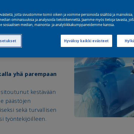
ästeitä, jotta sivustomme toimii oikein ja voimme personoida sisältöä ja mainoksia, 
 auttaa sinua
median ominaisuuksia ja analysoida tietoliikennettä. Jaamme myös tietoja tavasta, joll
 sosiaalisen median, mainonta- ja analytiikkakumppaneidemme kanssa.
siluokkaiset OEM-
mme, digitaaliset
asetukset
Hyväksy kaikki evästeet
Hylk
at sinua
alla yhä parempaan
 sitoutunut kestävään
me päästöjen
seksi sekä turvallisen
i työntekijöilleen.