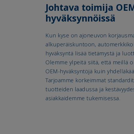
Johtava toimija OE
hyväksynnöissä
Kun kyse on ajoneuvon korjausma
alkuperäiskuntoon, automerkkik
hyväksyntä lisää tietämystä ja luo
Olemme ylpeitä siitä, että meillä
OEM-hyväksyntöjä kuin yhdelläkään
Tarjoamme korkeimmat standardit
tuotteiden laadussa ja kestävyyde
asiakkaidemme tukemisessa.