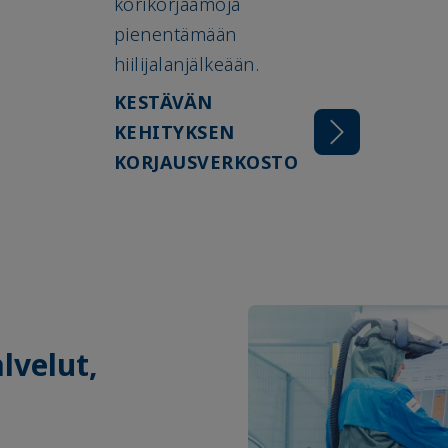
korikorjaamoja
pienentämään
hiilijalanjälkeään.
KESTÄVÄN
KEHITYKSEN
KORJAUSVERKOSTO
lvelut,