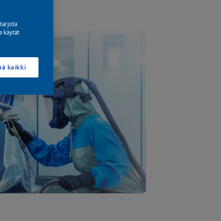
tarjota
a käytät
ää kaikki