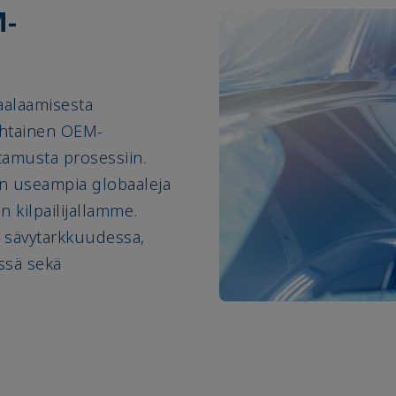
M-
alaamisesta
ohtainen OEM-
ttamusta prosessiin.
 on useampia globaaleja
 kilpailijallamme.
 sävytarkkuudessa,
ssä sekä