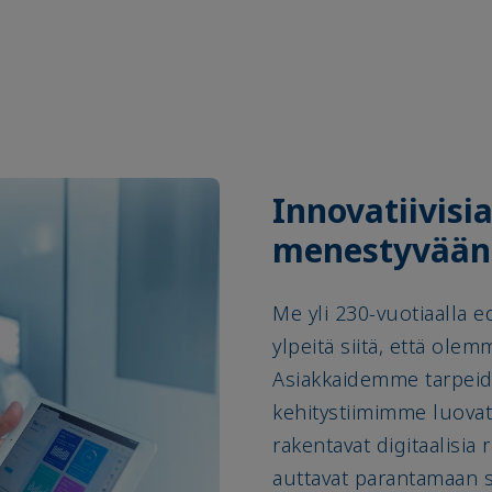
Innovatiivisi
menestyvään 
Me yli 230-vuotiaalla e
ylpeitä siitä, että olem
Asiakkaidemme tarpeid
kehitystiimimme luovat
rakentavat digitaalisia r
auttavat parantamaan s