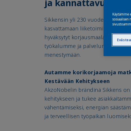
ja kannattavuus
Käytämme ev
Sikkensin yli 230 vuoden kokemus
sosiaalisen 
sivustoamme
kasvattamaan liiketoimintaasi. En
hyväksytyt korjausmaalaustuottee
Eväste
työkalumme ja palvelumme auttav
menestymään.
Autamme korikorjaamoja matk
Kestävään Kehitykseen
AkzoNobelin brändinä Sikkens on
kehitykseen ja tukee asiakkaitam
vähentämiseksi, energian säästämi
ja terveellisen työpaikan luomiseks