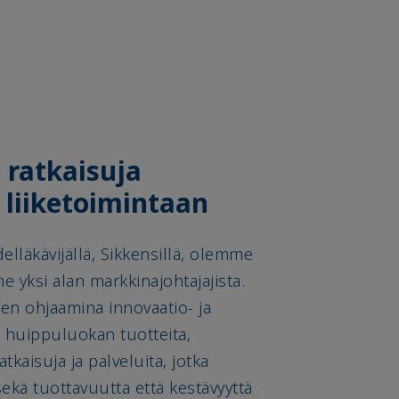
a ratkaisuja
liiketoimintaan
delläkävijällä, Sikkensillä, olemme
me yksi alan markkinajohtajajista.
en ohjaamina innovaatio- ja
 huippuluokan tuotteita,
atkaisuja ja palveluita, jotka
ekä tuottavuutta että kestävyyttä