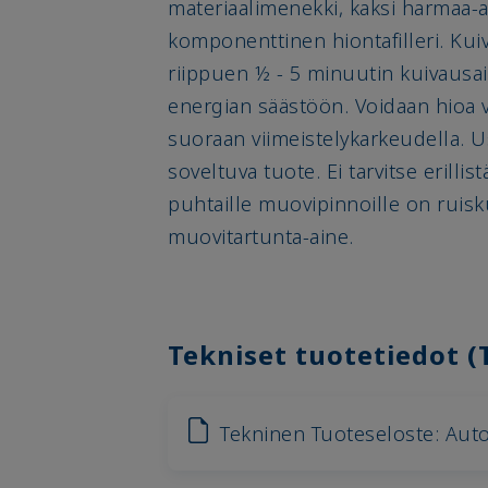
materiaalimenekki, kaksi harmaa-as
komponenttinen hiontafilleri. Kuiv
riippuen ½ - 5 minuutin kuivausai
energian säästöön. Voidaan hioa v
suoraan viimeistelykarkeudella. U
soveltuva tuote. Ei tarvitse erilli
puhtaille muovipinnoille on ruisku
muovitartunta-aine.
Tekniset tuotetiedot (
Tekninen Tuoteseloste: Aut