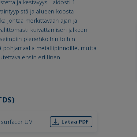
tetta ja kestävyys - aidosti 1-
aintyypistä ja alueen koosta
ka johtaa merkittävään ajan ja
älittömästi kuivattamisen jälkeen
seimpiin pienehköihin töihin
stä pohjamaalia metallipinnoille, mutta
tettava ensin erillinen
TDS)
osurfacer UV
Lataa PDF