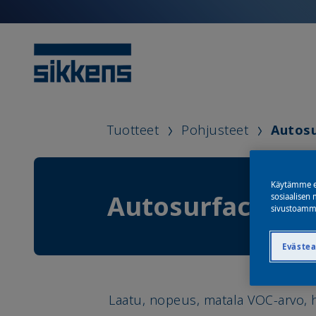
Tuotteet
Pohjusteet
Autos
Käytämme ev
Autosurfacer® 
sosiaalisen 
sivustoamme
Eväste
Laatu, nopeus, matala VOC-arvo, h