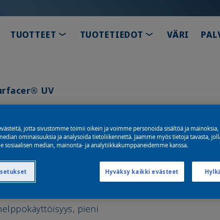
TOGGLE DROPDOWN
TOGGLE DROPD
TUOTTEET
TUOTETIEDOT
VÄRI
PAL
urfacer® UV
ästeitä, jotta sivustomme toimii oikein ja voimme personoida sisältöä ja mainoksia, 
UV
median ominaisuuksia ja analysoida tietoliikennettä. Jaamme myös tietoja tavasta, joll
 sosiaalisen median, mainonta- ja analytiikkakumppaneidemme kanssa.
asetukset
Hyväksy kaikki evästeet
Hylk
elppokäyttöisyys, pieni