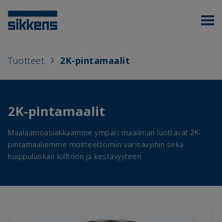
Tuotteet
2K-pintamaalit
2K-pintamaalit
Maalaamoasiakkaamme ympäri maailman luottavat 2K-
pintamaaliemme moitteettomiin värisävyihin sekä
huippuluokan kiilltoon ja kestävyyteen.