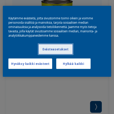
Käytämme evästeitä, jotta sivustomme toimii oikein ja voimme
personoida sisältöä ja mainoksia, tarjota sosiaalisen median
ominaisuuksia ja analysoida tietoliikennettä. Jaamme myös tietoja
tavasta, jolla käytät sivustoamme sosiaalisen median, mainonta- ja
analytiikkakumppaneidemme kanssa.
Evästeasetukset
Autocryl® Plus LV MM
2K-pintamaali henkilö- ja pakettiautoihin.
Hyväksy kaikki evästeet
Hylkää kaikki