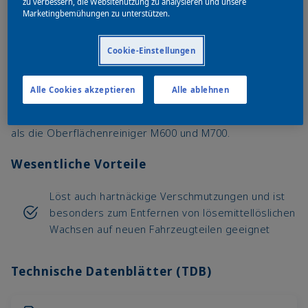
zu verbessern, die Websitenutzung zu analysieren und unsere
Marketingbemühungen zu unterstützen.
Cookie-Einstellungen
Lösemittelhaltiger Reiniger mit starken, hochlösenden
Reinigungseigenschaften für blanke Stahloberflächen und
Alle Cookies akzeptieren
Alle ablehnen
ausgehärtete Lackschichten (mit Ausnahme von
thermoplastischen Acrylatlacken). Tipp: Ist aggressiver
als die Oberflächenreiniger M600 und M700.
Wesentliche Vorteile
Löst auch hartnäckige Verschmutzungen und ist
besonders zum Entfernen von lösemittellöslichen
Wachsen auf neuen Fahrzeugteilen geeignet
Technische Datenblätter (TDB)