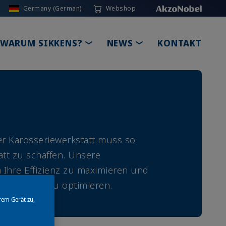
Germany (German)
Webshop
GLE DROPDOWN
TOGGLE DROPDOWN
TOGGLE DROPDOW
WARUM SIKKENS?
NEWS
KONTAKT
er Karosseriewerkstatt muss so
att zu schaffen. Unsere
 Ihre Effizienz zu maximieren und
Fußabdruck zu optimieren.
rem Gerät zu,