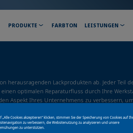
TOGGLE DROPDOWN
TOG
PRODUKTE
FARBTON
LEISTUNGEN
 von herausragenden Lackprodukten ab. Jeder Teil d
m einen optimalen Reparaturfluss durch Ihre Werkst
eden Aspekt Ihres Unternehmens zu verbessern, um
d Mitarbeiterzufriedenheit sowie den ökologischen 
f „Alle Cookies akzeptieren“ klicken, stimmen Sie der Speicherung von Cookies auf Ih
itenavigation zu verbessern, die Websitenutzung zu analysieren und unsere
emühungen zu unterstützen.