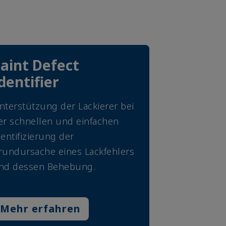
aint Defect
dentifier
nterstützung der Lackierer bei
er schnellen und einfachen
dentifizierung der
rundursache eines Lackfehlers
nd dessen Behebung.
Mehr erfahren