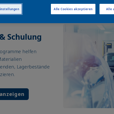
instellungen
Alle Cookies akzeptieren
Alle
 & Schulung
rogramme helfen
aterialien
enden, Lagerbestände
zieren.
 anzeigen