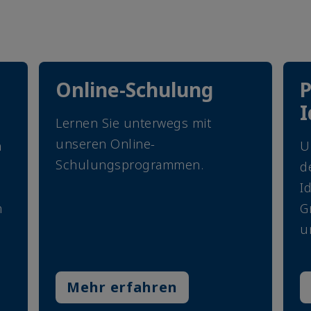
Online-Schulung
P
I
Lernen Sie unterwegs mit
unseren Online-
h
U
Schulungsprogrammen.
d
I
m
G
u
Mehr erfahren