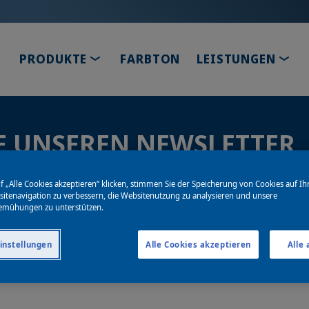
TOGGLE DROPDOWN
TOG
PRODUKTE
FARBTON
LEISTUNGEN
E UNSEREN NEWSLETTER
f „Alle Cookies akzeptieren“ klicken, stimmen Sie der Speicherung von Cookies auf Ih
itenavigation zu verbessern, die Websitenutzung zu analysieren und unsere
emühungen zu unterstützen.
instellungen
Alle Cookies akzeptieren
Alle