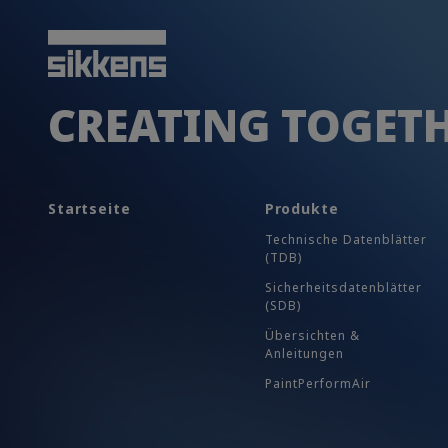
CREATING TOGET
Startseite
Produkte
Technische Datenblätter
(TDB)
Sicherheits​datenblätter
(SDB)
Übersichten &
Anleitungen
PaintPerformAir