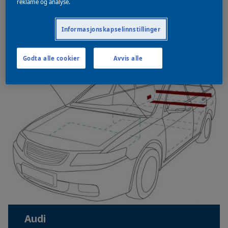
reklame og analyse.
AlfaRomeo
Informasjonskapselinnstillinger
Godta alle cookier
Avvis alle
Audi