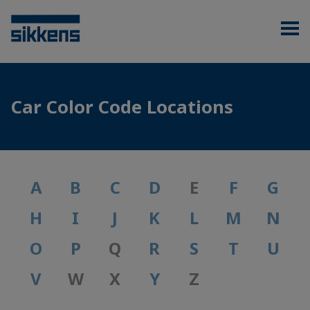
Car Color Code Locations
A
B
C
D
E
F
G
H
I
J
K
L
M
N
O
P
Q
R
S
T
U
V
W
X
Y
Z