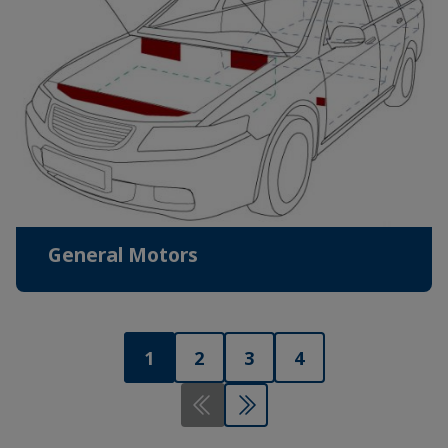
General Motors
1
2
3
4