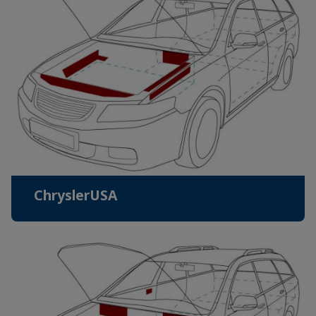
ChryslerUSA