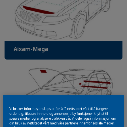
Aixam-Mega
Vi bruker informasjonskapsler for å få nettstedet vårt til å fungere
ordentlig, tilpasse innhold og annonser, tilby funksjoner knyttet til
sosiale medier og analysere trafikken vår. Vi deler også informasjon om
din bruk av nettstedet vårt med våre partnere innenfor sosiale medier,