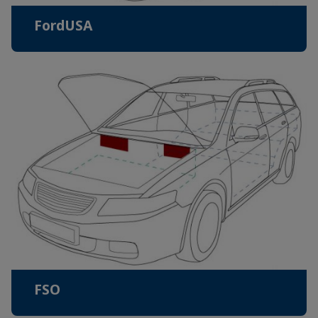
FordUSA
FSO