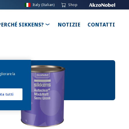
Italy (Italian)
Shop
LE DROPDOWN
TOGGLE DROPDOWN
PERCHÉ SIKKENS?
NOTIZIE
CONTATTI
gliorare la
uta tutti