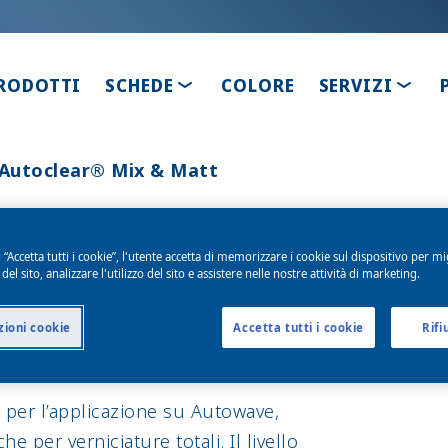
TOGGLE DROPDOWN
TOGG
RODOTTI
SCHEDE
COLORE
SERVIZI
Autoclear® Mix & Matt
 “Accetta tutti i cookie”, l'utente accetta di memorizzare i cookie sul dispositivo per mi
& Matt
el sito, analizzare l'utilizzo del sito e assistere nelle nostre attività di marketing.
ioni cookie
Accetta tutti i cookie
Rifi
per l’applicazione su Autowave,
he per verniciature totali. Il livello