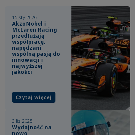
15 sty 2026
AkzoNobel i
McLaren Racing
przedłużają
współpracę,
napędzani
wspólną pasją do
innowacji i
najwyższej
jakości
Czytaj więcej
3 lis 2025
Wydajność na
nowo