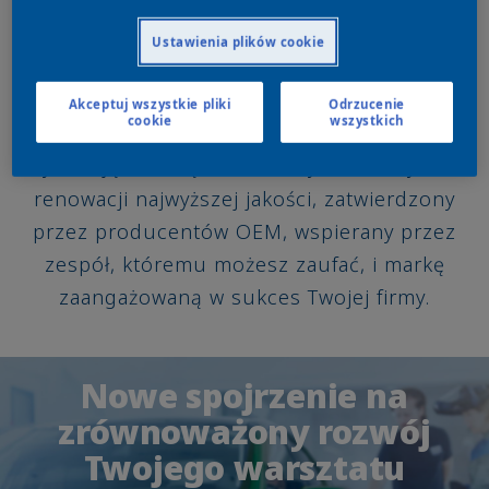
utrzymanie najlepszych warsztatów samochodowych.
Ustawienia plików cookie
ACOAT SELECTED
Akceptuj wszystkie pliki
Odrzucenie
cookie
wszystkich
Wybierając markę Sikkens, wybierasz system
renowacji najwyższej jakości, zatwierdzony
przez producentów OEM, wspierany przez
zespół, któremu możesz zaufać, i markę
zaangażowaną w sukces Twojej firmy.
Nowe spojrzenie na
zrównoważony rozwój
Twojego warsztatu