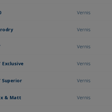
0
Vernis
erodry
Vernis
V
Vernis
 Exclusive
Vernis
V Superior
Vernis
ix & Matt
Vernis