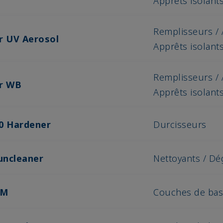
Apprêts isolant
Remplisseurs / 
r UV Aerosol
Apprêts isolant
Remplisseurs / 
er WB
Apprêts isolant
.0 Hardener
Durcisseurs
uncleaner
Nettoyants / Dé
MM
Couches de ba