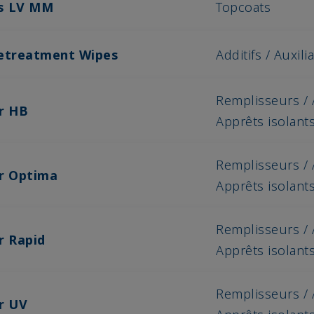
us LV MM
Topcoats
retreatment Wipes
Additifs / Auxili
Remplisseurs / 
r HB
Apprêts isolant
Remplisseurs / 
er Optima
Apprêts isolant
Remplisseurs / 
r Rapid
Apprêts isolant
Remplisseurs / 
r UV