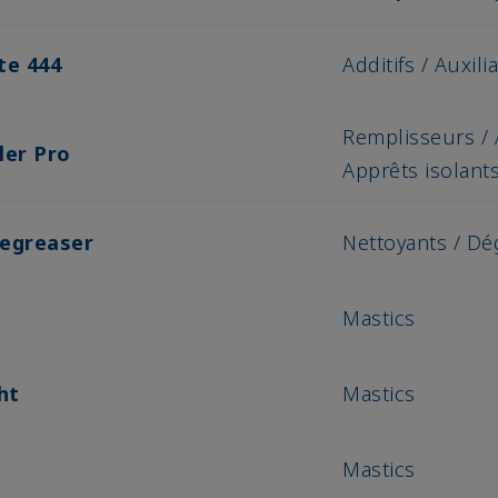
te 444
Additifs / Auxili
Remplisseurs / 
ler Pro
Apprêts isolant
Degreaser
Nettoyants / Dé
Mastics
ht
Mastics
Mastics