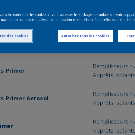
sur « Accepter tous les cookies », vous acceptez le stockage de cookies sur votre appar
 navigation sur le site, analyser son utilisation et contribuer à nos efforts de marketin
res des cookies
Autoriser tous les cookies
Tout
Catégorie de P
Remplisseurs / 
cs Primer
Apprêts isolant
Remplisseurs / 
ics Primer Aerosol
Apprêts isolant
Remplisseurs / 
rimer
Apprêts isolant