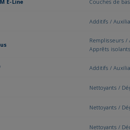
M E-Line
Couches de ba
Additifs / Auxili
Remplisseurs / 
lus
Apprêts isolant
f
Additifs / Auxili
Nettoyants / Dé
Nettoyants / Dé
Nettoyants / Dé