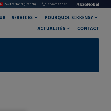
Switzerland (French)
Commander
ROPDOWN
TOGGLE DROPDOWN
TOGGL
UR
SERVICES
POURQUOI SIKKENS?
TOGGLE DROPDOW
ACTUALITÉS
CONTACT