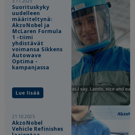
3.11.2025
Suorituskyky
uudelleen
määriteltynä:
AkzoNobel ja
McLaren Formula
1 -tiimi
yhdistävät
voimansa Sikkens
Autowave
Optima -
kampanjassa
Lue lisää
21.10.2025
AkzoNobel
Vehicle Refinishes
laajentaa