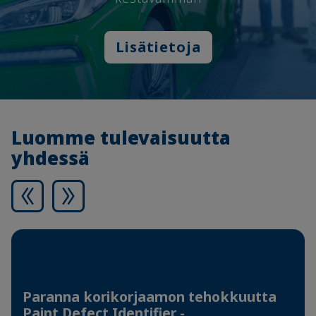
Lisätietoja
Luomme tulevaisuutta
yhdessä
Paranna korikorjaamon tehokkuutta
Paint Defect Identifier -