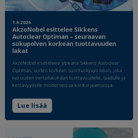
1.6.2026
AkzoNobel esittelee Sikkens
Autoclear Optiman – seuraavan
sukupolven korkean tuottavuuden
lakat
AkzoNobel esitteleee ylpeänä Sikkens Autoclear
Optiman, uuden korkean suorituskyvyn lakan, joka
luo uuden vertailukohdan tuottavuudelle, laadulle ja
kestävyydelle moderneissa korikorjaamoissa.
Lue lisää