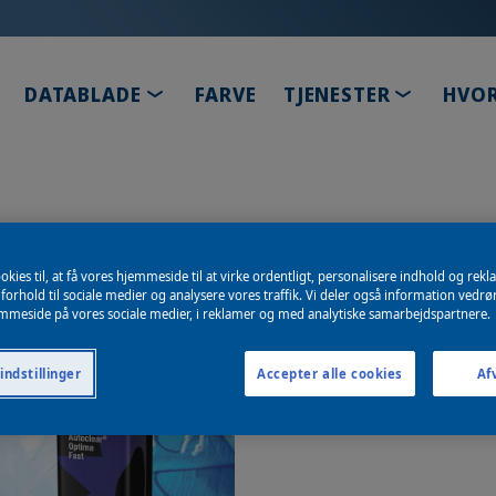
TOGGLE DROPDOWN
TOGGLE 
DATABLADE
FARVE
TJENESTER
HVOR
okies til, at få vores hjemmeside til at virke ordentligt, personalisere indhold og rekl
 forhold til sociale medier og analysere vores traffik. Vi deler også information vedr
emmeside på vores sociale medier, i reklamer og med analytiske samarbejdspartnere.
indstillinger
Accepter alle cookies
Afv