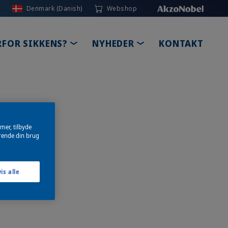
Denmark (Danish)
Webshop
DROPDOWN
TOGGLE DROPDOWN
TOGGLE DROPDOW
FOR SIKKENS?
NYHEDER
KONTAKT
amer, tilbyde
ørende din brug
is alle