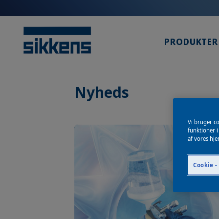
PRODUKTER
Nyheds
Vi bruger co
funktioner i
af vores hj
Cookie - 