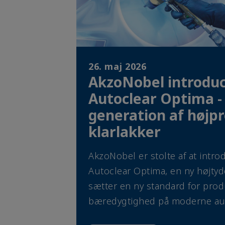
26. maj 2026
AkzoNobel introduc
Autoclear Optima -
generation af højp
klarlakker
AkzoNobel er stolte af at intr
Autoclear Optima, en ny højtyd
sætter en ny standard for produk
bæredygtighed på moderne au