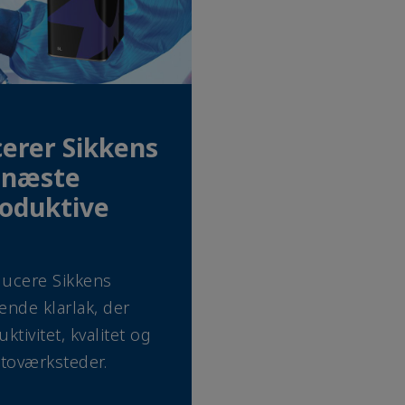
erer Sikkens
 næste
roduktive
oducere Sikkens
ende klarlak, der
tivitet, kvalitet og
toværksteder.