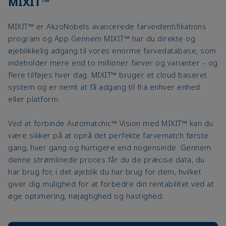
MIXIT™
MIXIT™ er AkzoNobels avancerede farveidentifikations
program og App Gennem MIXIT™ har du direkte og
øjeblikkelig adgang til vores enorme farvedatabase, som
indeholder mere end to millioner farver og varianter – og
flere tilføjes hver dag. MIXIT™ bruger et cloud baseret
system og er nemt at få adgang til fra enhver enhed
eller platform.
Ved at forbinde Automatchic™ Vision med MIXIT™ kan du
være sikker på at opnå det perfekte farvematch første
gang, hver gang og hurtigere end nogensinde. Gennem
denne strømlinede proces får du de præcise data, du
har brug for, i det øjeblik du har brug for dem, hvilket
giver dig mulighed for at forbedre din rentabilitet ved at
øge optimering, nøjagtighed og hastighed.