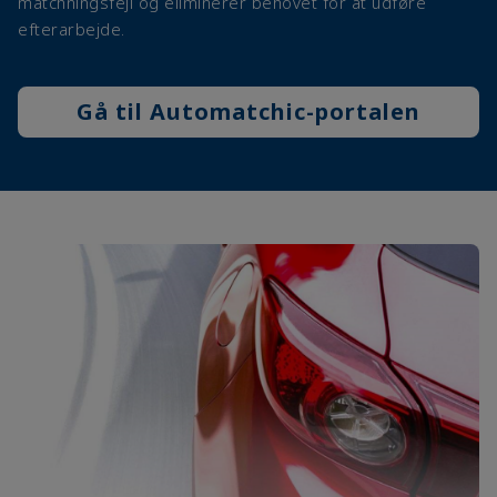
matchningsfejl og eliminerer behovet for at udføre
efterarbejde.
Gå til Automatchic-portalen