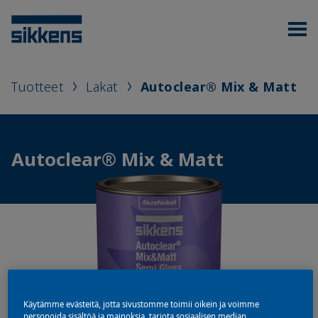
Tuotteet
Lakat
Autoclear® Mix & Matt
Autoclear® Mix & Matt
Käytämme evästeitä, jotta sivustomme toimii oikein ja voimme
personoida sisältöä ja mainoksia, tarjota sosiaalisen median