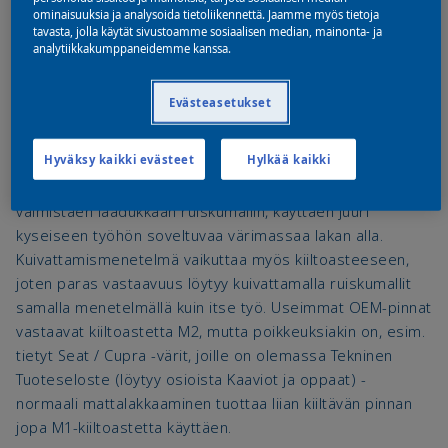
ominaisuuksia ja analysoida tietoliikennettä. Jaamme myös tietoja
tavasta, jolla käytät sivustoamme sosiaalisen median, mainonta- ja
analytiikkakumppaneidemme kanssa.
Kaksikomponenttinen mattalakka Autobase Plus- tai
Autowave 2.0- pinnan päälle. Haluttu kiiltoaste (M1-M5)
Evästeasetukset
aikaansaadaan A-komponenttien keskinäistä
sekoitussuhdetta säätämällä. Vinkki: M1-M5 -
Hyväksy kaikki evästeet
Hylkää kaikki
kiiltoasteviuhka näyttää hyvän arvion toteutuvasta
kiiltoasteesta, mutta tarkan lopputuloksen voi tietää vain
valmistaen laadukkaan ruiskumallin, käyttäen juuri
kyseiseen työhön soveltuvaa värimassaa lakan alla.
Kuivattamismenetelmä vaikuttaa myös kiiltoasteeseen,
joten paras vastaavuus löytyy kuivattamalla ruiskumallit
samalla menetelmällä kuin itse työ. Useimmat OEM-pinnat
vastaavat kiiltoastetta M2, mutta poikkeuksiakin on, esim.
tietyt Seat / Cupra -värit, joille on olemassa Tekninen
Tuoteseloste (löytyy osioista Kaaviot ja oppaat) -
normaali mattalakkaaminen tuottaa liian kiiltävän pinnan
jopa M1-kiiltoastetta käyttäen.