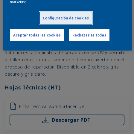
marketing.
Configuración de cookies
Aceptar todas las cookies
Rechazarlas todas
Aparejo monocomponente, libre de isocianatos y de
secado por UV adecuado para pequeñas reparaciones.
Solo necesita 5 minutos de secado con luz UV y permite
al taller reducir drásticamente el tiempo invertido en el
proceso de reparación. Disponible en 2 colores: gris
oscuro y gris claro.
Hojas Técnicas (HT)
Ficha Técnica: Autosurfacer UV
Descargar PDF