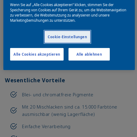
Wenn Sie auf „Alle Cookies akzeptieren“ klicken, stimmen Sie der
Speicherung von Cookies auf Ihrem Gerät zu, um die Websitenavigation
zu verbessern, die Websitenutzung zu analysieren und unsere
Marketingbemühungen zu unterstützen.
Zweikomponenten, High-Solid Decklack-Qualität. Speziell
entwickelt für die Fahrzeugreparaturlackierung, aber
Cookie-Einstellungen
auch geeignet für die Lackierung von Kleintransportern.
Tipp: Durch Zugabe von Matting Paste 444 kann der
Alle Cookies akzeptieren
Alle ablehnen
Glanzgrad individuell verringert werden. Bitte verlängerte
Trocknungszeiten beachten.
Wesentliche Vorteile
Blei- und chromatfreie Pigmente
Mit 20 Mischlacken sind ca. 15.000 Farbtöne
ausmischbar (wenig Lagerfläche)
Einfache Verarbeitung