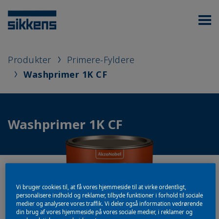
Produkter
Primere-Fyldere
Washprimer 1K CF
Washprimer 1K CF
Vi bruger cookies til, at få vores hjemmeside til at virke ordentligt,
personalisere indhold og reklamer, tilbyde funktioner i forhold til sociale
medier og analysere vores traffik. Vi deler også information vedrørende
din brug af vores hjemmeside på vores sociale medier, i reklamer og