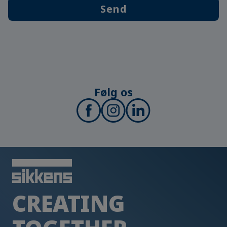
Send
Følg os
CREATING