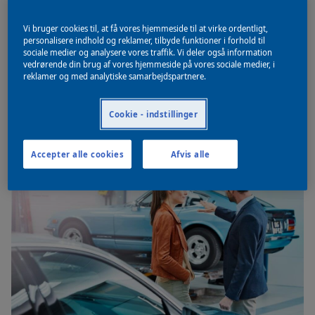
Vi bruger cookies til, at få vores hjemmeside til at virke ordentligt,
Ring oss i dag +46 (8) 503 04 100
personalisere indhold og reklamer, tilbyde funktioner i forhold til
sociale medier og analysere vores traffik. Vi deler også information
vedrørende din brug af vores hjemmeside på vores sociale medier, i
reklamer og med analytiske samarbejdspartnere.
Tel:
+46 (8) 503 04 100
Email:
order.tyreso@akzonobel.com
Cookie - indstillinger
Accepter alle cookies
Afvis alle