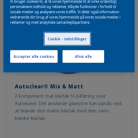
Vi bruger cookies til, at få vores hjemmeside til at virke ordentligt,
personalisere indhold og reklamer, tilbyde funktioner i forhold til
sociale medier og analysere vores traffik. Vi deler også information
vedrørende din brug af vores hjemmeside på vores sociale medier, i
reklamer og med analytiske samarbejdspartnere.
Cookie - indstillinger
Accepter alle cookies
Afvis alle
Autoclear® Mix & Matt
2 komponent mat klarlak til påføring over
Autowave. Det ønskede glanstrin kan opnås ved
at blande den matte klarlak med den semi
blanke klarlak.