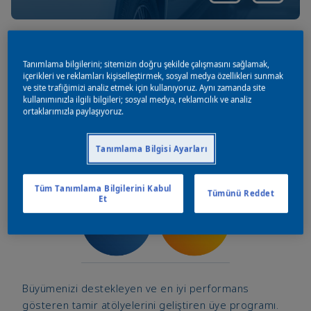
Hizmetlerimizi keşfedin
Tanımlama bilgilerini; sitemizin doğru şekilde çalışmasını sağlamak,
içerikleri ve reklamları kişiselleştirmek, sosyal medya özellikleri sunmak
ve site trafiğimizi analiz etmek için kullanıyoruz. Aynı zamanda site
kullanımınızla ilgili bilgileri; sosyal medya, reklamcılık ve analiz
ortaklarımızla paylaşıyoruz.
Tanımlama Bilgisi Ayarları
Tüm Tanımlama Bilgilerini Kabul
Tümünü Reddet
Et
Büyümenizi destekleyen ve en iyi performans
gösteren tamir atölyelerini geliştiren üye programı.