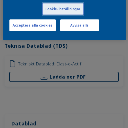
Cookie-inställningar
Formulerad för att möjliggöra lackering av plastdetaljer.
Ger ökad elasticitet hos färgsystemet så att det klarar
Acceptera alla cookies
Avvisa alla
en deformering utan att bli skadat.
Teknisa Datablad (TDS)
Tekniskt Datablad: Elast-o-Actif
Ladda ner PDF
Datablad