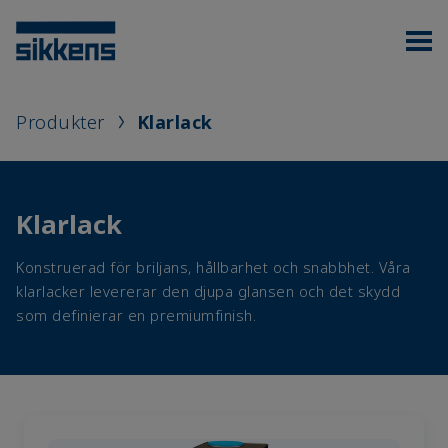
Produkter
Klarlack
Klarlack
Konstruerad för briljans, hållbarhet och snabbhet. Våra
klarlacker levererar den djupa glansen och det skydd
som definierar en premiumfinish.