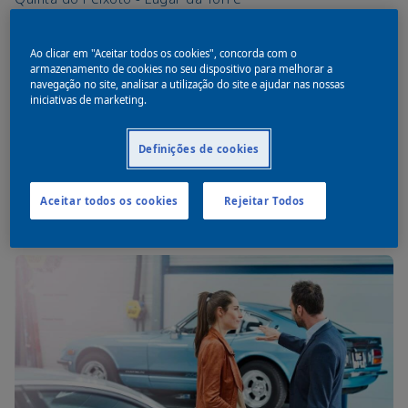
2580-512 Carregado
T:
+351 263 856 060
Ao clicar em "Aceitar todos os cookies", concorda com o
armazenamento de cookies no seu dispositivo para melhorar a
navegação no site, analisar a utilização do site e ajudar nas nossas
Contactar agora
iniciativas de marketing.
Definições de cookies
Nuno Andrade Tomé
T:
+351 961 036 072
Aceitar todos os cookies
Rejeitar Todos
Email:
Nuno.andrade@akzonobel.com