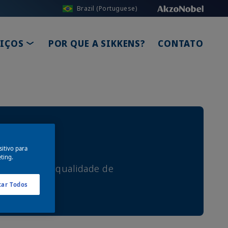
Brazil (Portuguese)
OWN
TOGGLE DROPDOWN
VIÇOS
POR QUE A SIKKENS?
CONTATO
itivo para
eting.
ivelamento e qualidade de
tar Todos