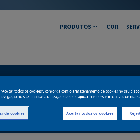
TOGGLE DROPD
PRODUTOS
COR
SER
m "Aceitar todos os cookies", concorda com o armazenamento de cookies no seu dispos
avegação no site, analisar a utilização do site e ajudar nas nossas iniciativas de mark
edutores ajudam os pintores a obter fluxo ideal, n
 condições.
es de cookies
Aceitar todos os cookies
Rejei