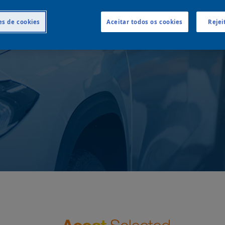
xpandir seus negóci
es de cookies
Aceitar todos os cookies
Rejei