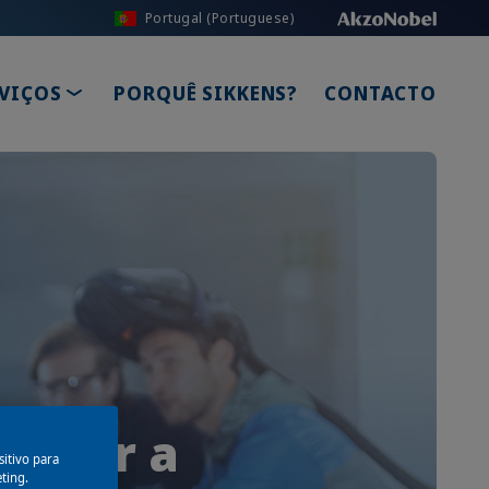
Portugal (Portuguese)
DOWN
TOGGLE DROPDOWN
VIÇOS
PORQUÊ SIKKENS?
CONTACTO
ajudar a
itivo para
eting.