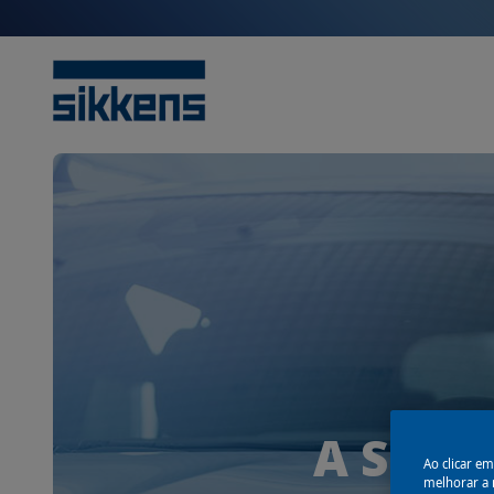
A Sikke
Ao clicar e
melhorar a n