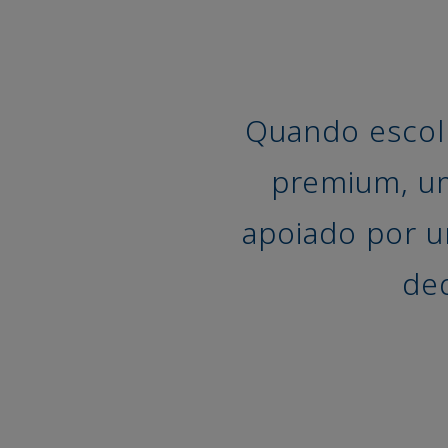
Quando escolh
premium, um
apoiado por 
de