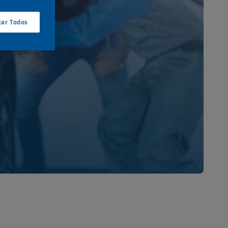
os
tar Todos