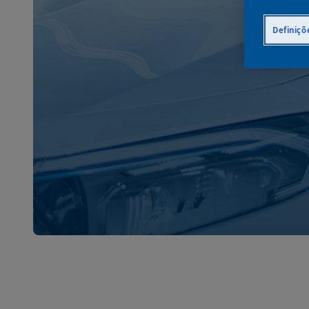
e
Definiçõ