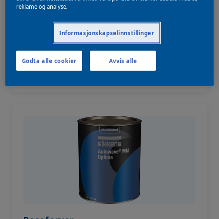
fjerner forurensninger og sikrer varig vedheft.
reklame og analyse.
Informasjonskapselinnstillinger
Godta alle cookier
Avvis alle