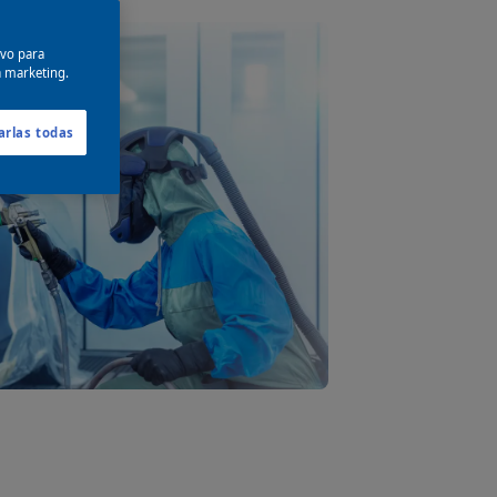
ivo para
a marketing.
arlas todas