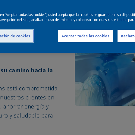
c en “Aceptar todas las cookies”, usted acepta que las cookies se guarden en su disposit
ia, Sikkens se
avegación del sitio, analizar el uso del mismo, y colaborar con nuestros estudios par
crecer tu negocio.
a premium aprobados
ación de cookies
Aceptar todas las cookies
Rechaz
 servicios te ayudan a
su camino hacia la
ns está comprometida
 nuestros clientes en
, ahorrar energía y
uro y saludable para