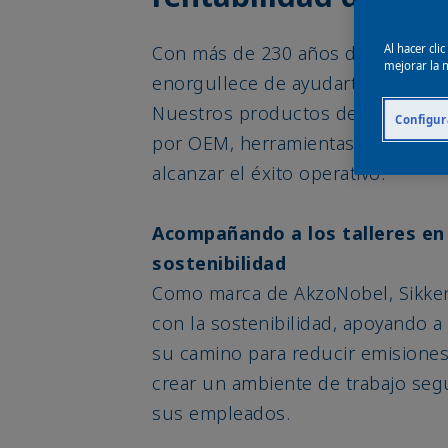
Al hacer cli
Con más de 230 años de experienc
mejorar la n
enorgullece de ayudarte a hacer 
Nuestros productos de repintur
Configur
por OEM, herramientas digitales y
alcanzar el éxito operativo.
Acompañando a los talleres en 
sostenibilidad
Como marca de AkzoNobel, Sikke
con la sostenibilidad, apoyando a
su camino para reducir emisiones
crear un ambiente de trabajo seg
sus empleados.