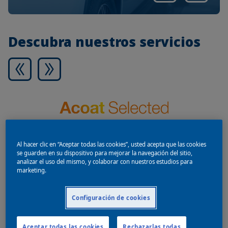
Descubra nuestros servicios
Al hacer clic en “Aceptar todas las cookies”, usted acepta que las cookies
se guarden en su dispositivo para mejorar la navegación del sitio,
analizar el uso del mismo, y colaborar con nuestros estudios para
marketing.
Configuración de cookies
Programa exclusivo para los miembros de la red con
herramientas y servicios que ayudan al crecimiento
Aceptar todas las cookies
Rechazarlas todas