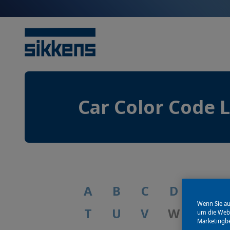
Car Color Code 
A
B
C
D
E
Wenn Sie au
T
U
V
W
X
um die Webs
Marketingb