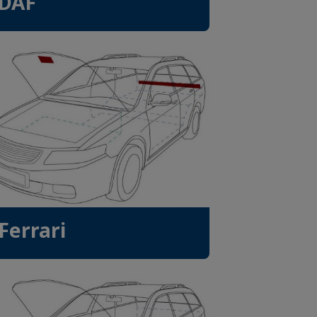
DAF
Ferrari