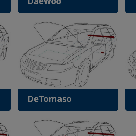
Daewoo
DeTomaso