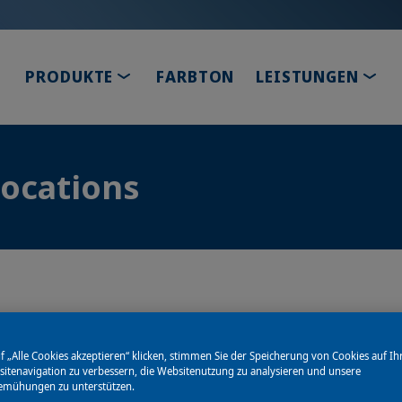
TOGGLE DROPDOWN
TOG
PRODUKTE
FARBTON
LEISTUNGEN
Locations
F
G
H
I
J
K
L
M
f „Alle Cookies akzeptieren“ klicken, stimmen Sie der Speicherung von Cookies auf Ih
Y
Z
itenavigation zu verbessern, die Websitenutzung zu analysieren und unsere
emühungen zu unterstützen.