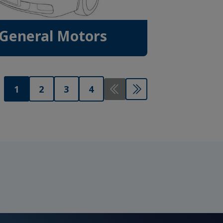
General Motors
1
2
3
4