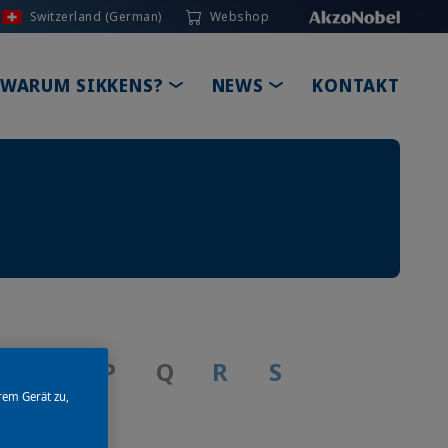
Switzerland (German)
Webshop
GLE DROPDOWN
TOGGLE DROPDOWN
TOGGLE DROPDOW
WARUM SIKKENS?
NEWS
KONTAKT
N
O
P
Q
R
S
rem Gerät zu,