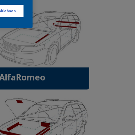
 ablehnen
AlfaRomeo