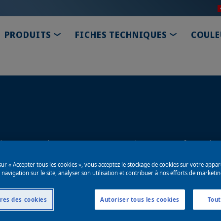
TOGGLE DROPDOWN
TOGGLE D
PRODUITS
FICHES TECHNIQUES
COULE
 de nos produits ou services, utilisez notre formula
sur « Accepter tous les cookies », vous acceptez le stockage de cookies sur votre appar
 navigation sur le site, analyser son utilisation et contribuer à nos efforts de marketin
res des cookies
Autoriser tous les cookies
Tout
s AG