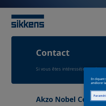
Contact
Si vous êtes intéressé(e) par l'un
En cliquant 
améliorer la
Paramèt
Akzo Nobel Coating