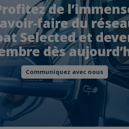
Profitez de l’immens
avoir-faire du rése
at Selected et dev
mbre dès aujourd’
Communiquez avec nous