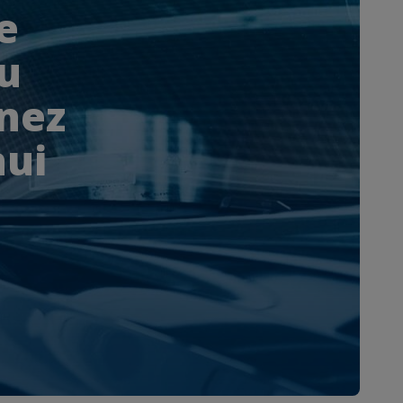
e
au
enez
hui