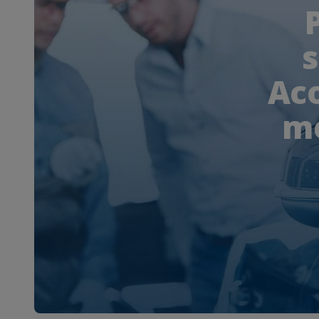
s
Aco
me