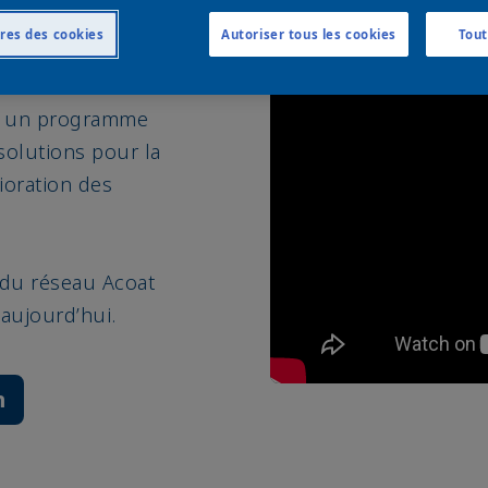
res des cookies
Autoriser tous les cookies
Tout
t un programme
solutions pour la
ioration des
e du réseau Acoat
aujourd’hui.
m