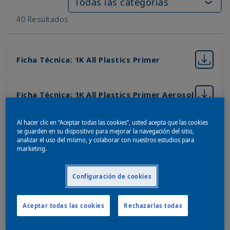
40 Resultados
Ficha Técnica: 1K All Plastics Primer
Ficha Técnica: 1K All Plastics Primer Aerosol
Al hacer clic en “Aceptar todas las cookies”, usted acepta que las cookies
Ficha Técnica: Activator WB
se guarden en su dispositivo para mejorar la navegación del sitio,
analizar el uso del mismo, y colaborar con nuestros estudios para
marketing.
Ficha Técnica: Antisilicone
Configuración de cookies
Ficha Técnica: Autobase Plus MM
Aceptar todas las cookies
Rechazarlas todas