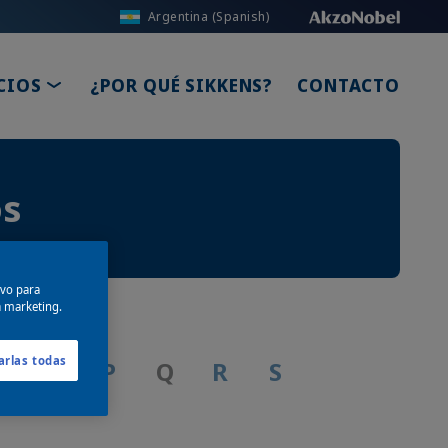
Argentina (Spanish)
TOGGLE DROPDOWN
CIOS
¿POR QUÉ SIKKENS?
CONTACTO
os
ivo para
a marketing.
arlas todas
N
O
P
Q
R
S