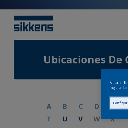
Ubicaciones De 
Al hacer cli
mejorar la n
Configur
A
B
C
D
E
T
U
V
W
X