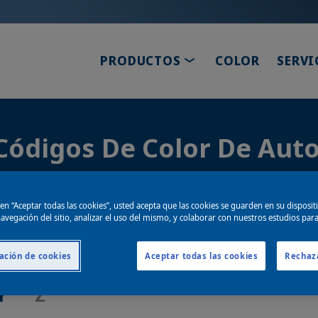
TOGGLE DROPDOWN
PRODUCTOS
COLOR
SERVI
Códigos De Color De Aut
c en “Aceptar todas las cookies”, usted acepta que las cookies se guarden en su disposit
avegación del sitio, analizar el uso del mismo, y colaborar con nuestros estudios par
ación de cookies
Aceptar todas las cookies
Rechaz
F
G
H
I
J
K
L
M
Y
Z