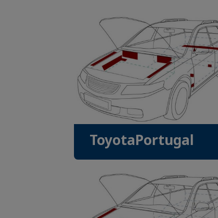
ToyotaPortugal