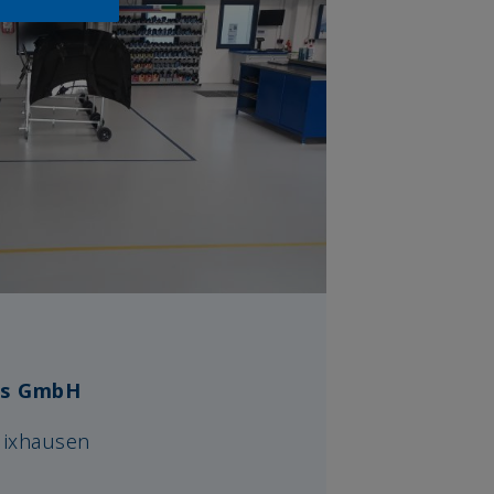
gs GmbH
lixhausen