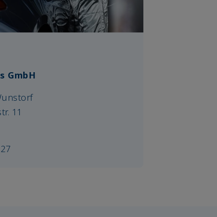
gs GmbH
unstorf
r. 11
327